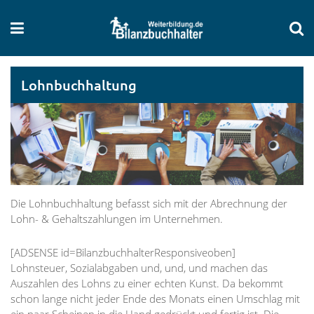
Lohnbuchhaltung
Die Lohnbuchhaltung befasst sich mit der Abrechnung der
Lohn- & Gehaltszahlungen im Unternehmen.
[ADSENSE id=BilanzbuchhalterResponsiveoben]
Lohnsteuer, Sozialabgaben und, und, und machen das
Auszahlen des Lohns zu einer echten Kunst. Da bekommt
schon lange nicht jeder Ende des Monats einen Umschlag mit
ein paar Scheinen in die Hand gedrückt und fertig ist. Die