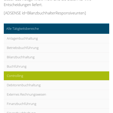
Entscheidungen liefert.
[ADSENSE id=BilanzbuchhalterResponsiveunten]
Alle Tätigkeitsbereiche
Anlagenbuchhaltung
Betriebsbuchführung
Bilanzbuchhaltung
Buchführung
Controlling
Debitorenbuchhaltung
Externes Rechnungswesen
Finanzbuchführung
Finanzbuchhaltung